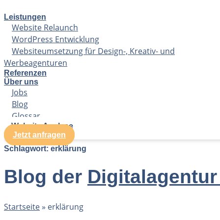
Zum
Inhalt
Leistungen
springen
Website Relaunch
WordPress Entwicklung
Websiteumsetzung für Design-, Kreativ- und
Werbeagenturen
Referenzen
Über uns
Jobs
Blog
Glossar
Website Analyse
Jetzt anfragen
Schlagwort: erklärung
Blog der
Digitalagentur
Startseite
»
erklärung